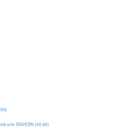
:55)
t via une SSII/ESN (20:46)