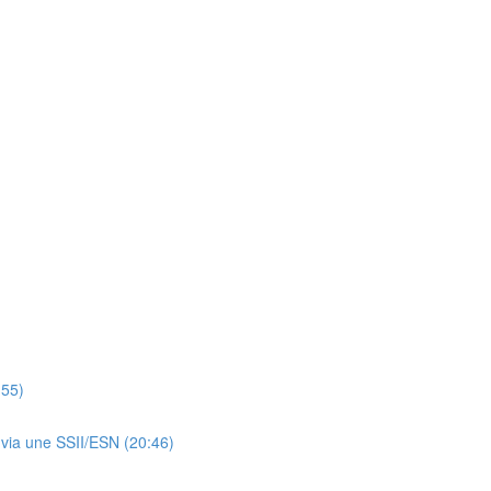
:55)
t via une SSII/ESN (20:46)