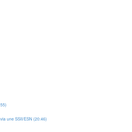
:55)
t via une SSII/ESN (20:46)