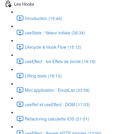
Les Hooks
Introduction (19:40)
useState : Valeur initiale (26:34)
Lifecycle & Hook Flow (15:12)
useEffect : les Effets de bords (18:18)
Lifting state (18:13)
Mini application : EmojiList (33:58)
useRef et useEffect : DOM (17:03)
Refactoring calculette IOS (21:01)
useEffect : Appels HTTP simples (13:00)