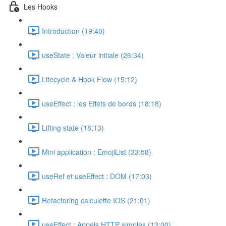
Les Hooks
Introduction (19:40)
useState : Valeur initiale (26:34)
Lifecycle & Hook Flow (15:12)
useEffect : les Effets de bords (18:18)
Lifting state (18:13)
Mini application : EmojiList (33:58)
useRef et useEffect : DOM (17:03)
Refactoring calculette IOS (21:01)
useEffect : Appels HTTP simples (13:00)