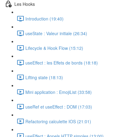
Les Hooks
Introduction (19:40)
useState : Valeur initiale (26:34)
Lifecycle & Hook Flow (15:12)
useEffect : les Effets de bords (18:18)
Lifting state (18:13)
Mini application : EmojiList (33:58)
useRef et useEffect : DOM (17:03)
Refactoring calculette IOS (21:01)
useEffect : Appels HTTP simples (13:00)